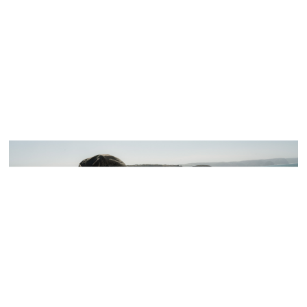
파라점퍼스의 정교한 기술적 해석과 미학적 방향성을 봄
-
여름 시즌에 맞게 담아
낸 이번 캠페인은
,
탁월한 기능성과 디자인의 균형을 정제된 실루엣과 고급스러
운 소재로 풀어낸
SS25
컬렉션을 조명한다
.
‘Fisherman’s Trail’
캠페인은 포르투갈
남서부 해안선을 따라 펼쳐지는
76km
길이의 트레일에서 영감을 받았다
.
거친 자
연의 풍경과 극한의 기후 조건에서도 변함없는 퍼포먼스를 제공하는 파라점퍼스
의 아이덴티티를 여름 시즌에 적합한 형태로 재구성한 것이 특징이며 기능적이
면서도 세련된 아웃도어 웨어의 정수를 이번 협업을 통해 선보인다
.