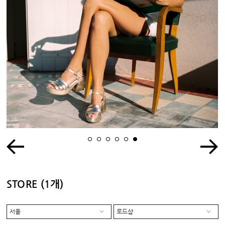
1
2
3
4
5
6
STORE
(1개)
서울
로드샵