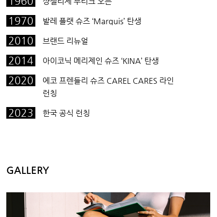
1960
샹젤리제 부티크 오픈
1970
발레 플랫 슈즈 ‘Marquis’ 탄생
2010
브랜드 리뉴얼
2014
아이코닉 메리제인 슈즈 ‘KINA’ 탄생
2020
에코 프렌들리 슈즈 CAREL CARES 라인
런칭
2023
한국 공식 런칭
GALLERY