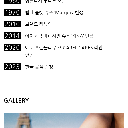
1960
샹젤리제 부티크 오픈
1970
발레 플랫 슈즈 ‘Marquis’ 탄생
2010
브랜드 리뉴얼
2014
아이코닉 메리제인 슈즈 ‘KINA’ 탄생
2020
에코 프렌들리 슈즈 CAREL CARES 라인
런칭
2023
한국 공식 런칭
GALLERY